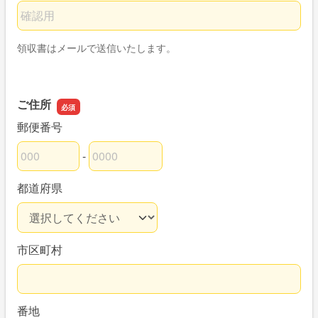
メールアドレスの確認用
領収書はメールで送信いたします。
ご住所
郵便番号
-
郵便番号の上3桁
郵便番号の下4桁
都道府県
市区町村
番地