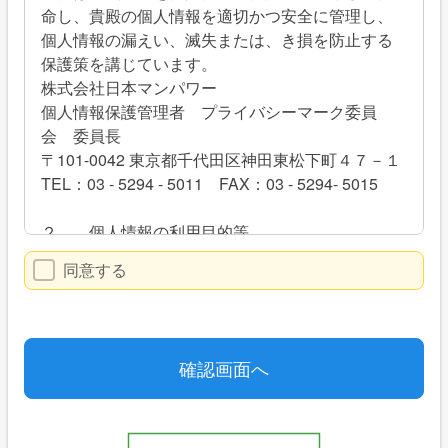
命し、貴殿の個人情報を適切かつ安全に管理し、
個人情報の漏えい、滅失または、き損を防止する
保護策を講じています。
株式会社日本マンパワー
個人情報保護管理者 プライバシーマーク委員
会 委員長
〒101-0042 東京都千代田区神田東松下町４７－１
TEL：03 - 5294 - 5011 FAX：03 - 5294- 5015
２． 個人情報の利用目的等
(1) 貴殿がご自身の個人情報を当社に提供される
同意する
か否かは、貴殿のご判断によりますが、もしご提
供されない場合には、適切なサービスが提供でき
ない場合がありますので予めご了承ください。こ
のフォームから登録された貴殿の個人情報及び申
込に基づくサービス提供の過程で取得した貴殿の
個人情報は、次の目的に利用いたします（注）。
① システムへの情報登録・認証
② 登録情報及び当社とのお取引に関するご連絡