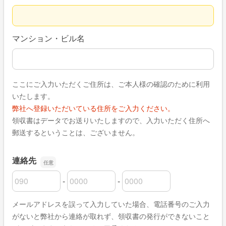
マンション・ビル名
ここにご入力いただくご住所は、ご本人様の確認のために利用
いたします。
弊社へ登録いただいている住所をご入力ください。
領収書はデータでお送りいたしますので、入力いただく住所へ
郵送するということは、ございません。
連絡先
-
-
連絡先の市外局番
連絡先の市内局番
連絡先の加入者番号
メールアドレスを誤って入力していた場合、電話番号のご入力
がないと弊社から連絡が取れず、領収書の発行ができないこと